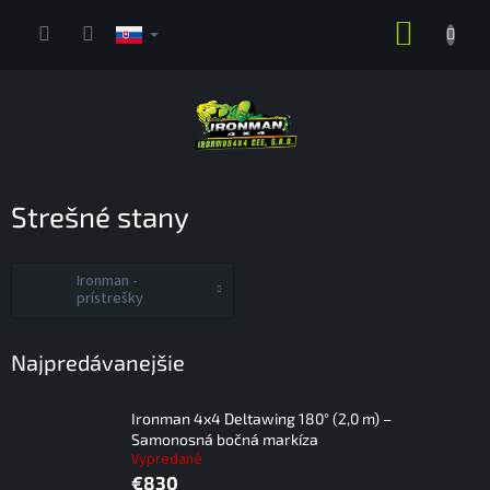
Prejsť
NÁKUP
na
obsah
KOŠÍK
Strešné stany
Ironman -
prístrešky
Najpredávanejšie
Ironman 4x4 Deltawing 180° (2,0 m) –
Samonosná bočná markíza
Vypredané
€830