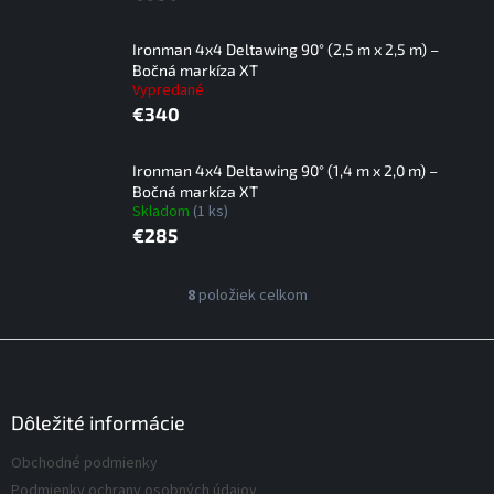
Ironman 4x4 Deltawing 90° (2,5 m x 2,5 m) –
Bočná markíza XT
Vypredané
€340
Ironman 4x4 Deltawing 90° (1,4 m x 2,0 m) –
Bočná markíza XT
Skladom
(1 ks)
€285
V
8
položiek celkom
O
ý
v
p
l
Z
á
i
á
d
s
p
a
p
ä
Dôležité informácie
c
r
t
i
Obchodné podmienky
o
i
e
d
Podmienky ochrany osobných údajov
p