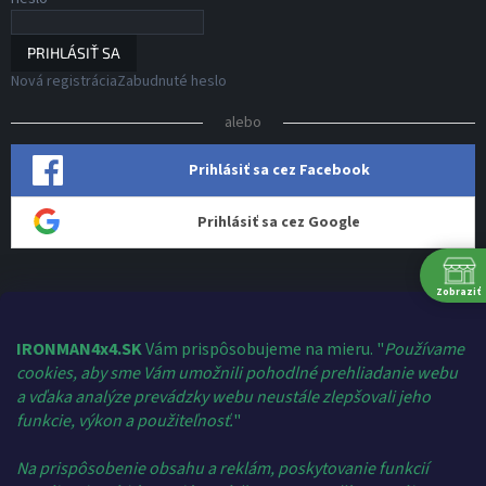
PRIHLÁSIŤ SA
Nová registrácia
Zabudnuté heslo
alebo
Prihlásiť sa cez Facebook
Prihlásiť sa cez Google
Zobraziť
Kontakt
shop
@
ironman4x4.sk
IRONMAN4x4.SK
Vám prispôsobujeme na mieru. "
Používame
P
cookies, aby sme Vám umožnili pohodlné prehliadanie webu
+421 910 124 459
Ut
a vďaka analýze prevádzky webu neustále zlepšovali jeho
Ironman 4x4 Slovakia
St
funkcie, výkon a použiteľnosť.
"
Š
ironman4x4/
Pi
Na prispôsobenie obsahu a reklám, poskytovanie funkcií
+421 910 124 459
S