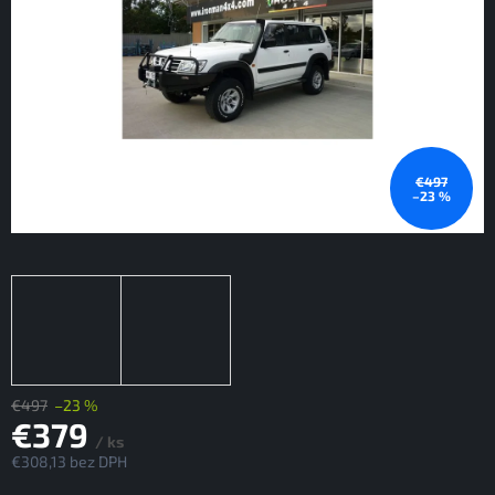
€497
–23 %
€497
–23 %
€379
/ ks
€308,13 bez DPH
Jednotková