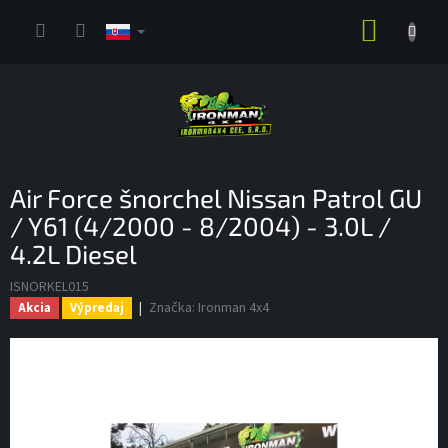
Prejsť
NÁKUP
na
obsah
KOŠÍK
Air Force šnorchel Nissan Patrol GU
/ Y61 (4/2000 - 8/2004) - 3.0L /
4.2L Diesel
ISNORKEL015
Značka:
Ironman 4x4
Akcia
Výpredaj