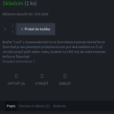
Skladom
(1 ks)
cena:
Môžeme doručiť do:
10.8.2026
Pridať do košíka
Buďte "cool" s Ironman4x4 AirForce šnorchlom.Ironman 4x4 Airforce
Šnorchel je nevyhnutným príslušenstvom pre 4x4 nadšencov.Či už
chcete prejsť púšt alebo rieku, budete sa cítiť istý ak máte Ironman
Airforce Šnorchel.
Detailné informácie
OPÝTAŤ SA
STRÁŽIŤ
ZDIEĽAŤ
Popis
Súvisiace súbory (1)
Diskusia