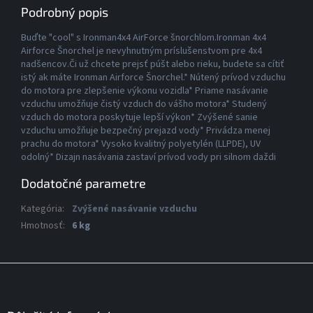
Podrobný popis
Buďte "cool" s Ironman4x4 AirForce šnorchlom.Ironman 4x4
Airforce Šnorchel je nevyhnutným príslušenstvom pre 4x4
nadšencov.Či už chcete prejsť púšt alebo rieku, budete sa cítiť
istý ak máte Ironman Airforce Šnorchel.* Nútený prívod vzduchu
do motora pre zlepšenie výkonu vozidla* Priame nasávanie
vzduchu umožňuje čistý vzduch do vášho motora* Studený
vzduch do motora poskytuje lepší výkon* Zvýšené sanie
vzduchu umožňuje bezpečný prejazd vody* Privádza menej
prachu do motora* Vysoko kvalitný polyetylén (LLPDE), UV
odolný* Dizajn nasávania zastaví prívod vody pri silnom daždi
Dodatočné parametre
Kategória
:
Zvýšené nasávanie vzduchu
Hmotnosť
:
6 kg
Z
á
p