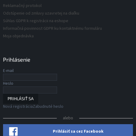
s
Reklamačný protokol
u
Odstúpenie od zmluvy uzavretej na diaľku
Súhlas GDPR k registrácii na eshope
Informačná povinnost GDPR ku kontaktnému formuláru
Moja objednávka
Prihlásenie
E-mail
Heslo
PRIHLÁSIŤ SA
Nová registrácia
Zabudnuté heslo
alebo
Prihlásiť sa cez Facebook