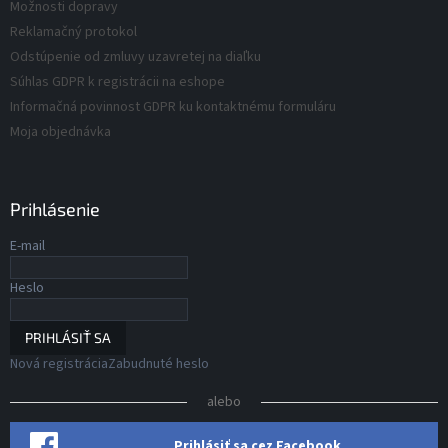
v
Možnosti dopravy
v
ý
Reklamačný protokol
p
Odstúpenie od zmluvy uzavretej na diaľku
i
s
Súhlas GDPR k registrácii na eshope
u
Informačná povinnost GDPR ku kontaktnému formuláru
Moja objednávka
Prihlásenie
E-mail
Heslo
PRIHLÁSIŤ SA
Nová registrácia
Zabudnuté heslo
alebo
Prihlásiť sa cez Facebook