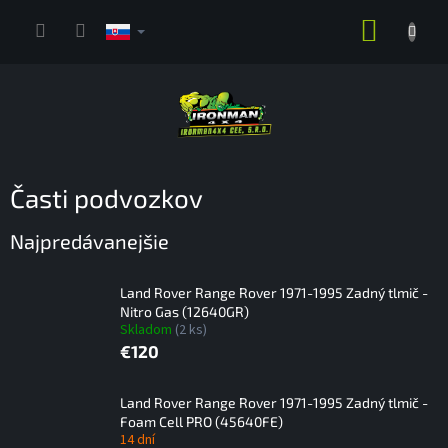
Prejsť
NÁKUP
na
obsah
KOŠÍK
Časti podvozkov
Najpredávanejšie
Land Rover Range Rover 1971-1995 Zadný tlmič -
Nitro Gas (12640GR)
Skladom
(2 ks)
€120
Land Rover Range Rover 1971-1995 Zadný tlmič -
Foam Cell PRO (45640FE)
14 dní