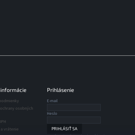
 informácie
Prihlásenie
podmienky
E-mail
ochrany osobných
Heslo
DPH
PRIHLÁSIŤ SA
a vrátenie