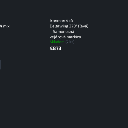
Ironman 4x4
,4 m x
Deltawing 270° (ľavá)
– Samonosná
vejárová markíza
Skladom
(2 ks)
€873