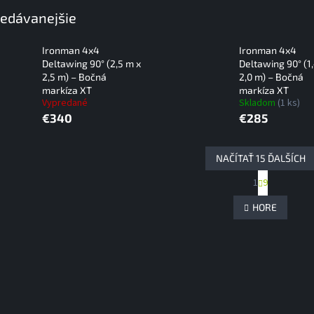
edávanejšie
Ironman 4x4
Ironman 4x4
Deltawing 90° (2,5 m x
Deltawing 90° (1
2,5 m) – Bočná
2,0 m) – Bočná
markíza XT
markíza XT
Vypredané
Skladom
(1 ks)
€340
€285
NAČÍTAŤ 15 ĎALŠÍCH
S
1
9
O
t
r
v
HORE
á
l
n
á
k
d
o
a
v
c
a
i
n
e
i
e
p