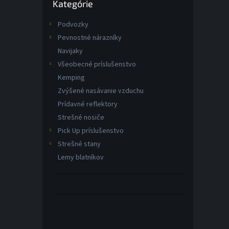
Kategórie
kategórie
t
o
Podvozky
v
Pevnostné nárazníky
Navijaky
Všeobecné príslušenstvo
Kemping
Zvýšené nasávanie vzduchu
Prídavné reflektory
Strešné nosiče
Pick Up príslušenstvo
Strešné stany
Lemy blatníkov