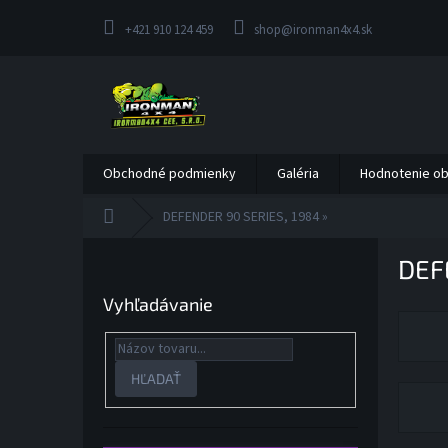
Prejsť
na
+421 910 124 459
shop@ironman4x4.sk
obsah
Obchodné podmienky
Galéria
Hodnotenie o
Domov
DEFENDER 90 SERIES, 1984 »
B
DEF
o
č
Vyhľadávanie
n
ý
p
a
HĽADAŤ
n
e
l