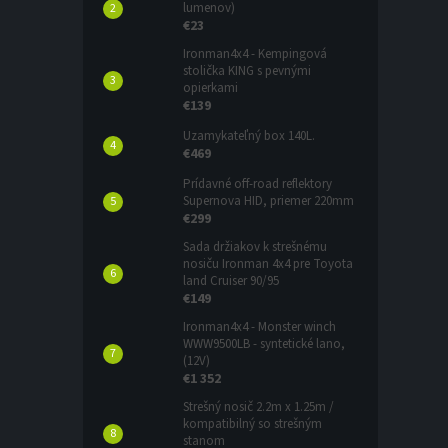
lumenov)
€23
Ironman4x4 - Kempingová
stolička KING s pevnými
opierkami
€139
Uzamykateľný box 140L.
€469
Prídavné off-road reflektory
Supernova HID, priemer 220mm
€299
Sada držiakov k strešnému
nosiču Ironman 4x4 pre Toyota
land Cruiser 90/95
€149
Ironman4x4 - Monster winch
WWW9500LB - syntetické lano,
(12V)
€1 352
Strešný nosič 2.2m x 1.25m /
kompatibilný so strešným
stanom