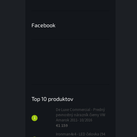
Facebook
Top 10 produktov
De Luxe Commercial - Predný
pevnostný nárazník čierny VW
Amarok 2011- 10/2016
€1 159
Ironman4x4 - LED čelovka (94