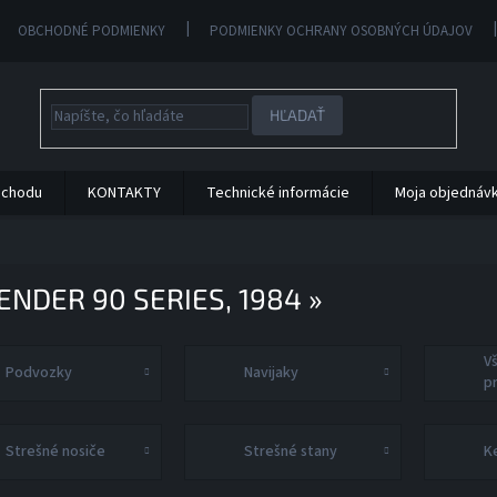
OBCHODNÉ PODMIENKY
PODMIENKY OCHRANY OSOBNÝCH ÚDAJOV
HĽADAŤ
bchodu
KONTAKTY
Technické informácie
Moja objednáv
ENDER 90 SERIES, 1984 »
V
Podvozky
Navijaky
p
Strešné nosiče
Strešné stany
K