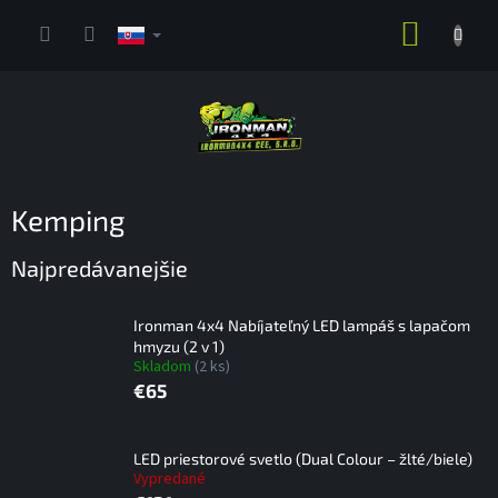
Prejsť
NÁKUP
na
obsah
KOŠÍK
Kemping
Najpredávanejšie
Ironman 4x4 Nabíjateľný LED lampáš s lapačom
hmyzu (2 v 1)
Skladom
(2 ks)
€65
LED priestorové svetlo (Dual Colour – žlté/biele)
Vypredané