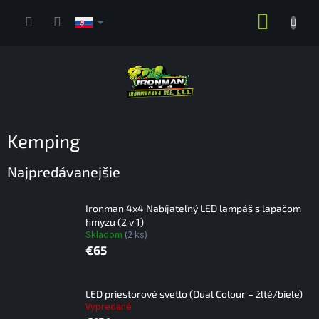
Prejsť
NÁKUP
na
obsah
KOŠÍK
Kemping
Najpredávanejšie
Ironman 4x4 Nabíjateľný LED lampáš s lapačom
hmyzu (2 v 1)
Skladom
(2 ks)
€65
LED priestorové svetlo (Dual Colour – žlté/biele)
Vypredané