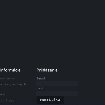
 informácie
Prihlásenie
podmienky
E-mail
ochrany osobných
Heslo
DPH
PRIHLÁSIŤ SA
a vrátenie