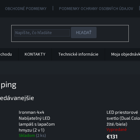
OBCHODNÉ PODMIENKY
PODMIENKY OCHRANY OSOBNÝCH ÚDAJOV
HĽADAŤ
bchodu
KONTAKTY
Technické informácie
Moja objednáv
ping
edávanejšie
Ironman 4x4
LED priestorové
Nabíjateľný LED
svetlo (Dual Colo
lampáš s lapačom
žlté/biele)
Vypredané
hmyzu (2 v 1)
Skladom
(2 ks)
€131