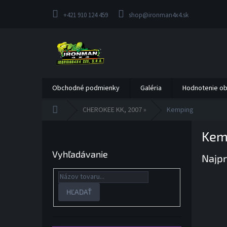
Prejsť
na
+421 910 124 459
shop@ironman4x4.sk
obsah
Obchodné podmienky
Galéria
Hodnotenie o
Domov
CHEROKEE KK, 2007 »
Kemping
B
Kem
o
č
Vyhľadávanie
Najpr
n
ý
p
a
HĽADAŤ
n
e
l