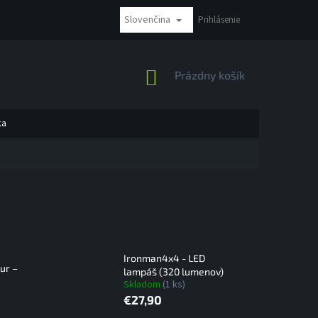
Slovenčina
NÁKUP BEZ DPH
REKLAMÁCIE A VRÁTENIE
Prihlásenie
MOŽNOSTI PLATBY
NÁKUPNÝ
Prázdny košík
KOŠÍK
ka
Ironman4x4 - LED
ur –
lampáš (320 lumenov)
Skladom
(1 ks)
€27,90