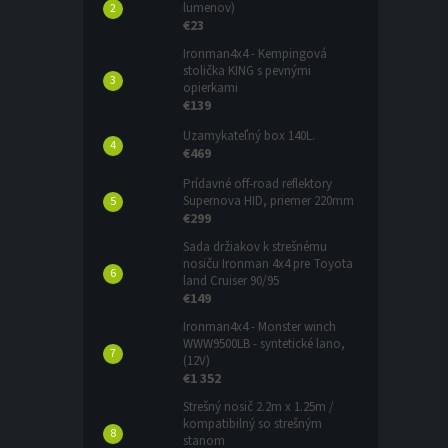
lumenov)
€23
Ironman4x4 - Kempingová
stolička KING s pevnými
opierkami
€139
Uzamykateľný box 140L.
€469
Prídavné off-road reflektory
Supernova HID, priemer 220mm
€299
Sada držiakov k strešnému
nosiču Ironman 4x4 pre Toyota
land Cruiser 90/95
€149
Ironman4x4 - Monster winch
WWW9500LB - syntetické lano,
(12V)
€1 352
Strešný nosič 2.2m x 1.25m /
kompatibilný so strešným
stanom