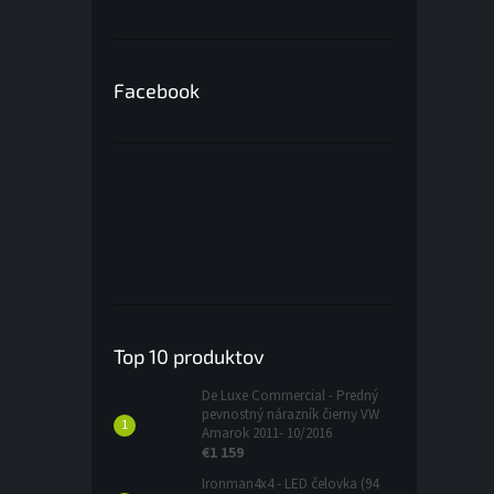
Facebook
Top 10 produktov
De Luxe Commercial - Predný
pevnostný nárazník čierny VW
Amarok 2011- 10/2016
€1 159
Ironman4x4 - LED čelovka (94