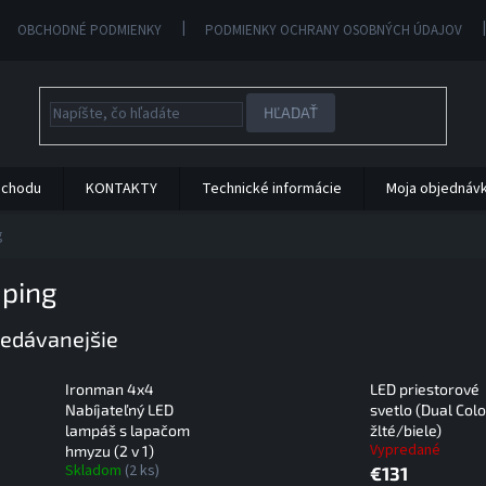
OBCHODNÉ PODMIENKY
PODMIENKY OCHRANY OSOBNÝCH ÚDAJOV
HĽADAŤ
bchodu
KONTAKTY
Technické informácie
Moja objednáv
g
ping
edávanejšie
Ironman 4x4
LED priestorové
Nabíjateľný LED
svetlo (Dual Colo
lampáš s lapačom
žlté/biele)
Vypredané
hmyzu (2 v 1)
Skladom
(2 ks)
€131