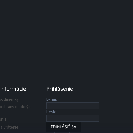
 informácie
Prihlásenie
podmienky
E-mail
ochrany osobných
Heslo
DPH
PRIHLÁSIŤ SA
a vrátenie