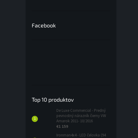
Facebook
Top 10 produktov
De Luxe Commercial - Predný
pevnostný nárazník čierny VW
Amarok 2011- 10/2016
€1 159
Ironman4x4 - LED čelovka (94