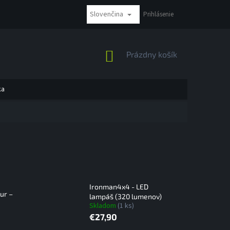
Slovenčina
NÁKUP BEZ DPH
REKLAMÁCIE A VRÁTENIE
Prihlásenie
MOŽNOSTI PLATBY
NÁKUPNÝ
Prázdny košík
KOŠÍK
ka
Ironman4x4 - LED
ur –
lampáš (320 lumenov)
Skladom
(1 ks)
€27,90