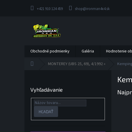
Prejsť
na
+421 910 124 459
shop@ironman4x4.sk
obsah
Obchodné podmienky
Galéria
Hodnotenie o
Domov
MONTEREY (UBS 25, 69), 4/1992 »
Kempin
B
Kem
o
č
Vyhľadávanie
Najpr
n
ý
p
a
HĽADAŤ
n
e
l