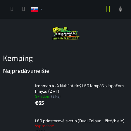
Prejsť
NÁKUP
na
obsah
KOŠÍK
Kemping
Najpredávanejšie
Ironman 4x4 Nabíjateľný LED lampáš s lapačom
hmyzu (2 v 1)
Skladom
(2 ks)
€65
LED priestorové svetlo (Dual Colour – žlté/biele)
Vypredané