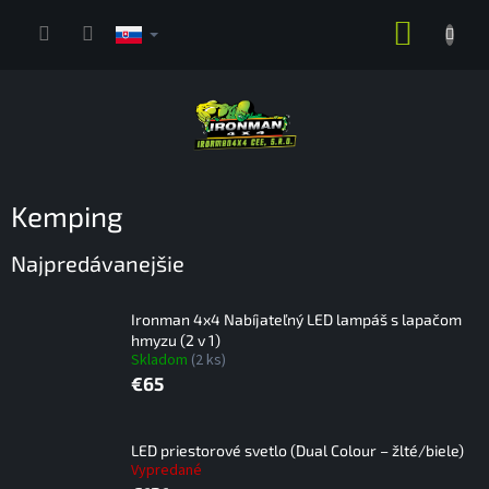
Prejsť
NÁKUP
na
obsah
KOŠÍK
Kemping
Najpredávanejšie
Ironman 4x4 Nabíjateľný LED lampáš s lapačom
hmyzu (2 v 1)
Skladom
(2 ks)
€65
LED priestorové svetlo (Dual Colour – žlté/biele)
Vypredané