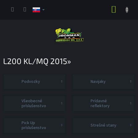
Prejsť
NÁKUP
na
obsah
KOŠÍK
L200 KL/MQ 2015»
Podvozky
Navijaky
Všeobecné
Prídavné
príslušenstvo
reflektory
Pick Up
Strešné stany
príslušenstvo