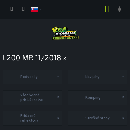
Prejsť
NÁKUP
na
obsah
KOŠÍK
L200 MR 11/2018 »
Podvozky
Navijaky
Všeobecné
Kemping
príslušenstvo
Prídavné
Strešné stany
reflektory