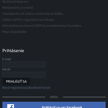
v
Možnosti dopravy
v
ý
Reklamačný protokol
p
Odstúpenie od zmluvy uzavretej na diaľku
i
s
Súhlas GDPR k registrácii na eshope
u
Informačná povinnost GDPR ku kontaktnému formuláru
Moja objednávka
Prihlásenie
E-mail
Heslo
PRIHLÁSIŤ SA
Nová registrácia
Zabudnuté heslo
alebo
Prihlásiť sa cez Facebook