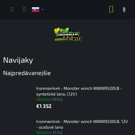
Prejsť
NÁKUP
na
obsah
KOŠÍK
Navijaky
Najpredávanejšie
Ironman4x4 - Monster winch WWW9500LB -
syntetické lano, (12V)
Skladom
(6 ks)
€1 352
Ironman4x4 - Monster winch WWW9500LB, 12V
- oceľové lano
Skladom
(3 ks)