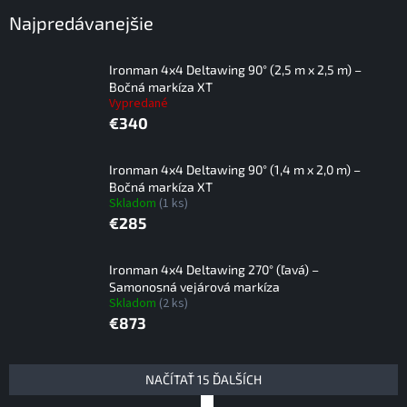
Najpredávanejšie
Ironman 4x4 Deltawing 90° (2,5 m x 2,5 m) –
Bočná markíza XT
Vypredané
€340
Ironman 4x4 Deltawing 90° (1,4 m x 2,0 m) –
Bočná markíza XT
Skladom
(1 ks)
€285
Ironman 4x4 Deltawing 270° (ľavá) –
Samonosná vejárová markíza
Skladom
(2 ks)
€873
V
NAČÍTAŤ 15 ĎALŠÍCH
ý
S