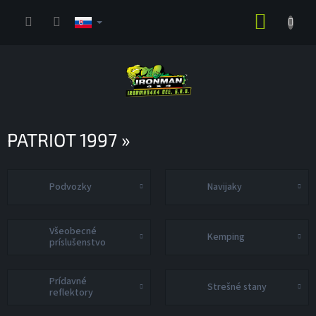
Prejsť
NÁKUP
na
obsah
KOŠÍK
PATRIOT 1997 »
Podvozky
Navijaky
Všeobecné
Kemping
príslušenstvo
Prídavné
Strešné stany
reflektory