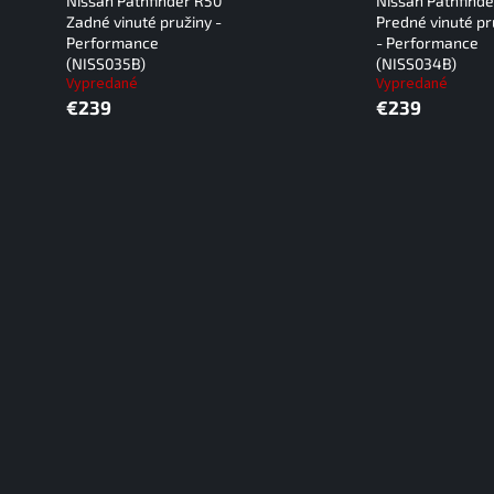
Nissan Pathfinder R50
Nissan Pathfind
Zadné vinuté pružiny -
Predné vinuté pr
Performance
- Performance
(NISS035B)
(NISS034B)
Vypredané
Vypredané
€239
€239
O
v
l
á
d
a
c
i
e
p
r
v
k
y
v
ý