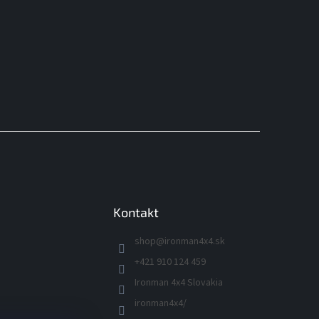
Kontakt
shop
@
ironman4x4.sk
+421 910 124 459
Ironman 4x4 Slovakia
ironman4x4/