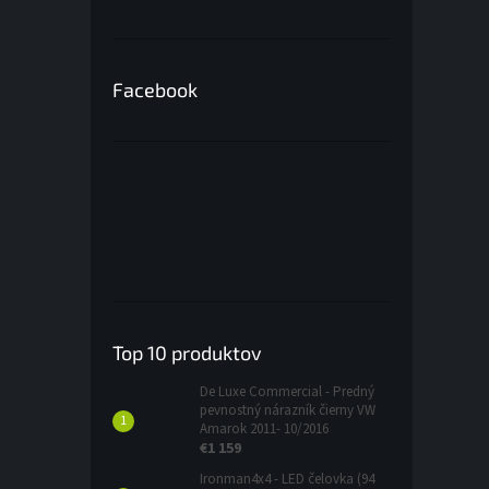
Facebook
Top 10 produktov
De Luxe Commercial - Predný
pevnostný nárazník čierny VW
Amarok 2011- 10/2016
€1 159
Ironman4x4 - LED čelovka (94