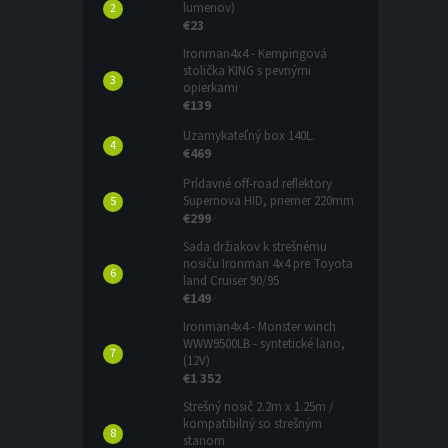
lumenov)
€23
Ironman4x4 - Kempingová
stolička KING s pevnými
opierkami
€139
Uzamykateľný box 140L.
€469
Prídavné off-road reflektory
Supernova HID, priemer 220mm
€299
Sada držiakov k strešnému
nosiču Ironman 4x4 pre Toyota
land Cruiser 90/95
€149
Ironman4x4 - Monster winch
WWW9500LB - syntetické lano,
(12V)
€1 352
Strešný nosič 2.2m x 1.25m /
kompatibilný so strešným
stanom