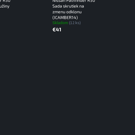
er R50
Nissan Pathfinder R50
užiny
Sada skrutiek na
zmenu odklonu
(ICAMBER14)
Skladom
(12 ks)
€41