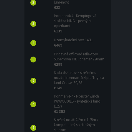
lumenov)
€23
Ironman4x4 - Kempingová
stolička KING s pevnými
opierkami
€139
Uzamykateľný box 140L.
€469
Prídavné off-road reflektory
Supernova HID, priemer 220mm
€299
Sada držiakov k strešnému
nosiču Ironman 4x4 pre Toyota
land Cruiser 90/95
€149
Ironman4x4 - Monster winch
WWW9500LB - syntetické lano,
(12V)
€1 352
Strešný nosič 2.2m x 1.25m /
kompatibilný so strešným
stanom