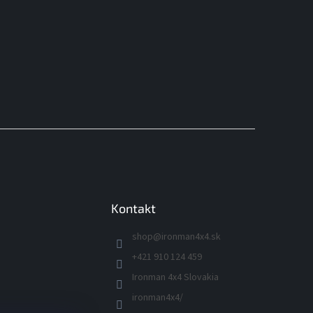
Kontakt
shop
@
ironman4x4.sk
+421 910 124 459
Ironman 4x4 Slovakia
ironman4x4/