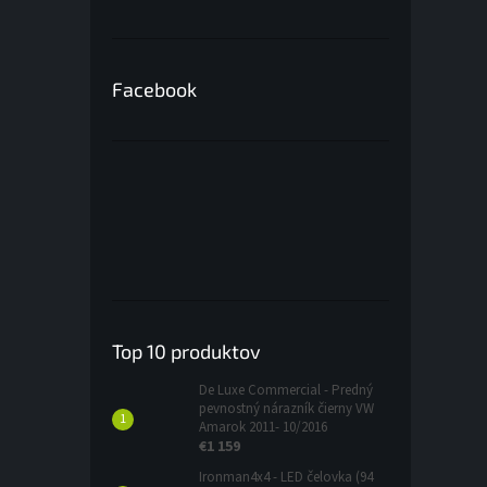
Facebook
Top 10 produktov
De Luxe Commercial - Predný
pevnostný nárazník čierny VW
Amarok 2011- 10/2016
€1 159
Ironman4x4 - LED čelovka (94