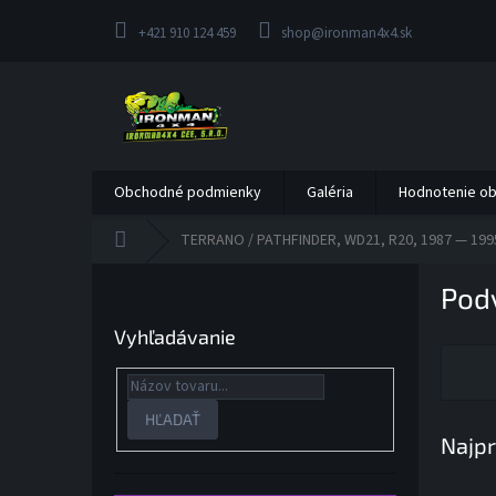
Prejsť
na
+421 910 124 459
shop@ironman4x4.sk
obsah
Obchodné podmienky
Galéria
Hodnotenie o
Domov
TERRANO / PATHFINDER, WD21, R20, 1987 — 1995, 
B
Pod
o
č
Vyhľadávanie
n
ý
p
a
HĽADAŤ
Najpr
n
e
l