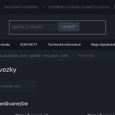
OBCHODNÉ PODMIENKY
PODMIENKY OCHRANY OSOBNÝCH ÚDAJOV
HĽADAŤ
bchodu
KONTAKTY
Technické informácie
Moja objednáv
nezávislé zaves. vpredu - vinu. pruž. vzadu
Podvozky
vozky
Ironman 4x4
edávanejšie