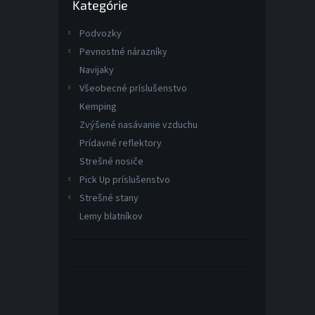
o
Kategórie
kategórie
v
Podvozky
Pevnostné nárazníky
Navijaky
Všeobecné príslušenstvo
Kemping
Zvýšené nasávanie vzduchu
Prídavné reflektory
Strešné nosiče
Pick Up príslušenstvo
Strešné stany
Lemy blatníkov