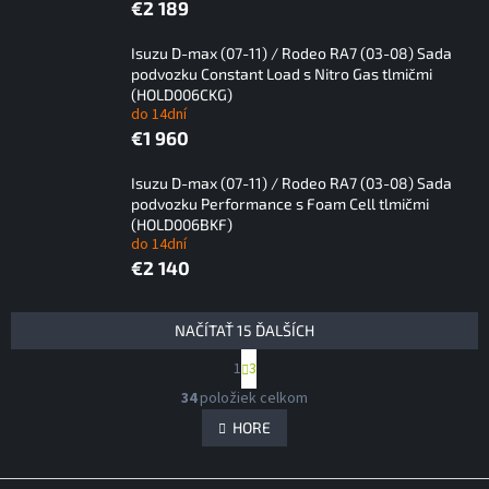
€2 189
Isuzu D-max (07-11) / Rodeo RA7 (03-08) Sada
podvozku Constant Load s Nitro Gas tlmičmi
(HOLD006CKG)
do 14dní
€1 960
Isuzu D-max (07-11) / Rodeo RA7 (03-08) Sada
podvozku Performance s Foam Cell tlmičmi
(HOLD006BKF)
do 14dní
€2 140
V
NAČÍTAŤ 15 ĎALŠÍCH
ý
S
1
3
p
t
O
i
r
34
položiek celkom
v
á
s
l
HORE
n
p
á
k
r
d
o
v