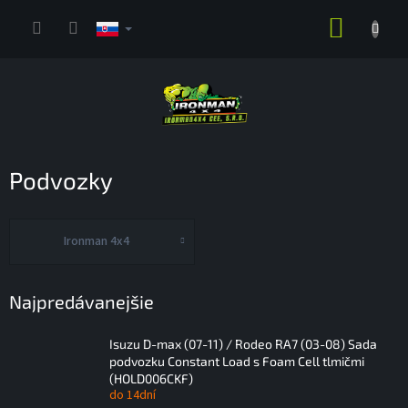
Prejsť
NÁKUP
na
obsah
KOŠÍK
Podvozky
Ironman 4x4
Najpredávanejšie
Isuzu D-max (07-11) / Rodeo RA7 (03-08) Sada
podvozku Constant Load s Foam Cell tlmičmi
(HOLD006CKF)
do 14dní