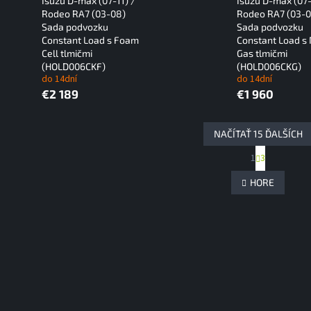
Isuzu D-max (07-11) /
Isuzu D-max (07-
Rodeo RA7 (03-08)
Rodeo RA7 (03-0
Sada podvozku
Sada podvozku
Constant Load s Foam
Constant Load s 
Cell tlmičmi
Gas tlmičmi
(HOLD006CKF)
(HOLD006CKG)
do 14dní
do 14dní
€2 189
€1 960
NAČÍTAŤ 15 ĎALŠÍCH
S
1
3
O
t
r
v
HORE
á
l
n
á
k
d
o
a
v
c
a
i
n
e
i
e
p
r
v