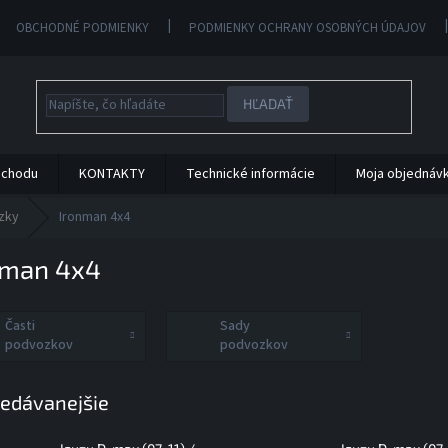
OBCHODNÉ PODMIENKY
PODMIENKY OCHRANY OSOBNÝCH ÚDAJOV
HĽADAŤ
bchodu
KONTAKTY
Technické informácie
Moja objednáv
zky
Ironman 4x4
nman 4x4
Časti
Sady
podvozkov
podvozkov
edávanejšie