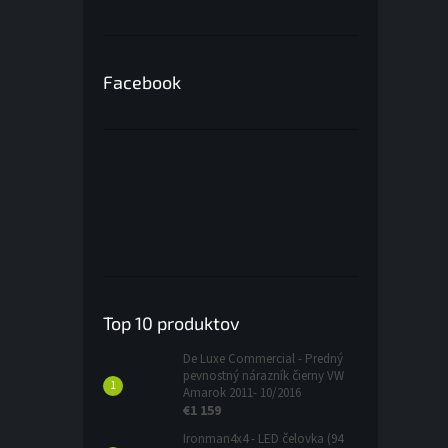
Facebook
Top 10 produktov
De Luxe Commercial - Predný
pevnostný nárazník čierny VW
Amarok 2011- 10/2016
€1 159
Ironman4x4 - LED čelovka (94