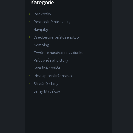
o
Kategórie
kategórie
v
Podvozky
Pevnostné nárazníky
Navijaky
Všeobecné príslušenstvo
Kemping
Zvýšené nasávanie vzduchu
Prídavné reflektory
Strešné nosiče
Pick Up príslušenstvo
Strešné stany
Lemy blatníkov