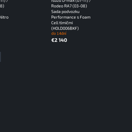
11) /
Isuzu D-max (07-11) /
8)
Rodeo RA7 (03-08)
Sada podvozku
Nitro
Performance s Foam
Cell tlmičmi
(HOLD006BKF)
do 14dní
€2 140