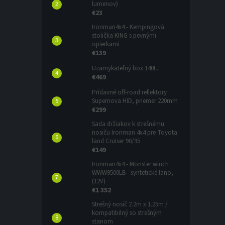
lumenov)
€23
Ironman4x4 - Kempingová
stolička KING s pevnými
opierkami
€139
Uzamykateľný box 140L.
€469
Prídavné off-road reflektory
Supernova HID, priemer 220mm
€299
Sada držiakov k strešnému
nosiču Ironman 4x4 pre Toyota
land Cruiser 90/95
€149
Ironman4x4 - Monster winch
WWW9500LB - syntetické lano,
(12V)
€1 352
Strešný nosič 2.2m x 1.25m /
kompatibilný so strešným
stanom