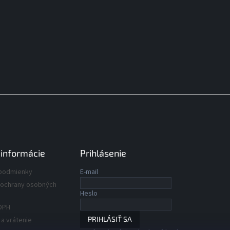
 informácie
Prihlásenie
podmienky
E-mail
ochrany osobných
Heslo
DPH
PRIHLÁSIŤ SA
a vrátenie