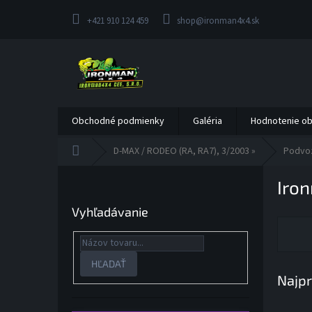
Prejsť
na
+421 910 124 459
shop@ironman4x4.sk
obsah
Obchodné podmienky
Galéria
Hodnotenie o
Domov
D-MAX / RODEO (RA, RA7), 3/2003 »
Podvo
B
Iro
o
č
Vyhľadávanie
n
ý
p
a
HĽADAŤ
Najpr
n
e
l