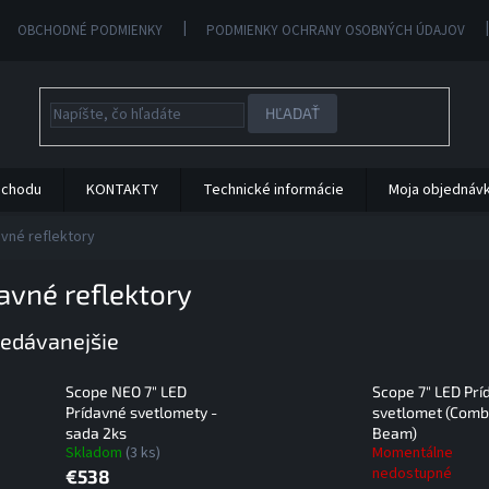
OBCHODNÉ PODMIENKY
PODMIENKY OCHRANY OSOBNÝCH ÚDAJOV
HĽADAŤ
bchodu
KONTAKTY
Technické informácie
Moja objednáv
avné reflektory
avné reflektory
edávanejšie
Scope NEO 7" LED
Scope 7" LED Prí
Prídavné svetlomety -
svetlomet (Com
sada 2ks
Beam)
Skladom
(3 ks)
Momentálne
nedostupné
€538