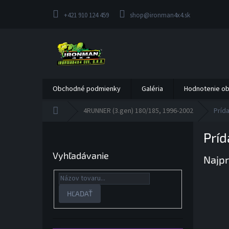
Prejsť
na
+421 910 124 459
shop@ironman4x4.sk
obsah
Obchodné podmienky
Galéria
Hodnotenie o
Domov
4RUNNER (3.gen) 180/185, 1996-2002
Príd
B
Príd
o
č
Vyhľadávanie
Najpr
n
ý
p
a
HĽADAŤ
n
e
l