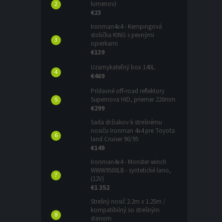
lumenov)
€23
Ironman4x4 - Kempingová
stolička KING s pevnými
opierkami
€139
Uzamykateľný box 140L.
€469
Prídavné off-road reflektory
Supernova HID, priemer 220mm
€299
Sada držiakov k strešnému
nosiču Ironman 4x4 pre Toyota
land Cruiser 90/95
€149
Ironman4x4 - Monster winch
WWW9500LB - syntetické lano,
(12V)
€1 352
Strešný nosič 2.2m x 1.25m /
kompatibilný so strešným
stanom