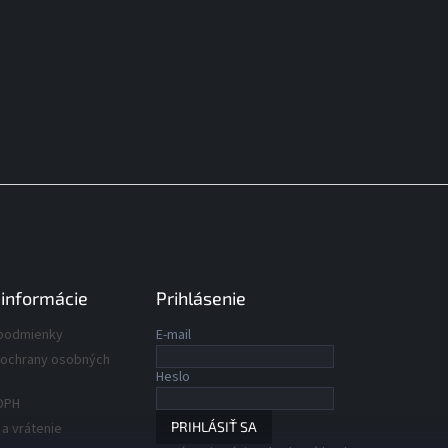
 informácie
Prihlásenie
podmienky
E-mail
ochrany osobných
Heslo
DPH
PRIHLÁSIŤ SA
a vrátenie