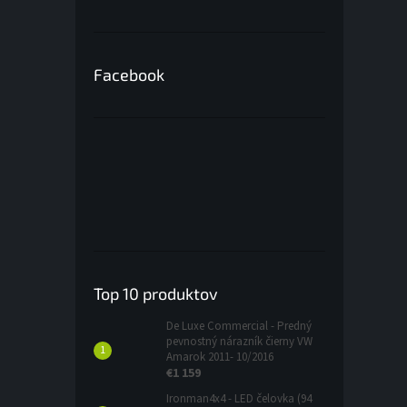
Facebook
Top 10 produktov
De Luxe Commercial - Predný
pevnostný nárazník čierny VW
Amarok 2011- 10/2016
€1 159
Ironman4x4 - LED čelovka (94