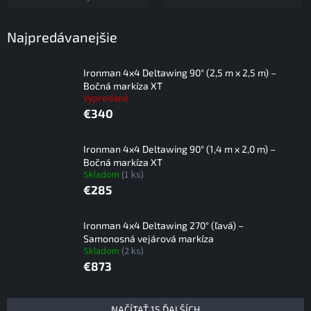
Najpredávanejšie
Ironman 4x4 Deltawing 90° (2,5 m x 2,5 m) –
Bočná markíza XT
Vypredané
€340
Ironman 4x4 Deltawing 90° (1,4 m x 2,0 m) –
Bočná markíza XT
Skladom
(1 ks)
€285
Ironman 4x4 Deltawing 270° (ľavá) –
Samonosná vejárová markíza
Skladom
(2 ks)
€873
V
NAČÍTAŤ 15 ĎALŠÍCH