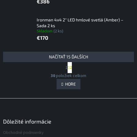
€386
Ironman 4x4 2" LED hmlové svetlá (Amber) –
Sada 2 ks
Skladom
(2 ks)
€170
V
NAČÍTAŤ 15 ĎALŠÍCH
ý
S
1
2
p
t
O
i
r
30
položiek celkom
v
á
s
l
HORE
n
p
á
k
r
d
o
Z
v
o
a
a
á
c
d
n
i
p
u
i
e
ä
Dôležité informácie
k
e
p
t
t
r
Obchodné podmienky
i
o
v