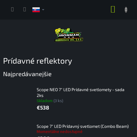
Prejsť
NÁKUP
na
obsah
KOŠÍK
Prídavné reflektory
Najpredávanejšie
Scope NEO 7" LED Prídavné svetlomety - sada
2ks
Skladom
(3 ks)
€538
Scope 7" LED Prídavný svetlomet (Combo Beam)
Momentálne nedostupné