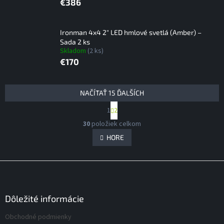
€386
Ironman 4x4 2" LED hmlové svetlá (Amber) –
Sada 2 ks
Skladom
(2 ks)
€170
V
NAČÍTAŤ 15 ĎALŠÍCH
ý
S
1
2
p
t
O
i
r
30
položiek celkom
v
á
s
l
HORE
n
p
á
k
r
d
o
Z
v
o
a
a
á
c
d
n
i
p
u
i
e
ä
Dôležité informácie
k
e
p
t
t
r
Obchodné podmienky
i
o
v