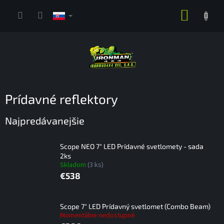
Prejsť
NÁKUP
na
obsah
KOŠÍK
Prídavné reflektory
Najpredávanejšie
Scope NEO 7" LED Prídavné svetlomety - sada
2ks
Skladom
(3 ks)
€538
Scope 7" LED Prídavný svetlomet (Combo Beam)
Momentálne nedostupné