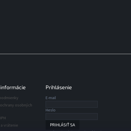
 informácie
Prihlásenie
podmienky
E-mail
ochrany osobných
Heslo
DPH
PRIHLÁSIŤ SA
a vrátenie