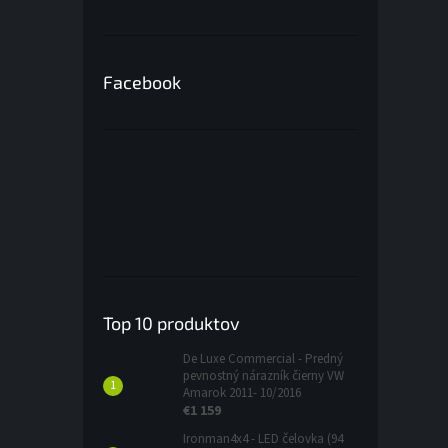
Facebook
Top 10 produktov
De Luxe Commercial - Predný
pevnostný nárazník čierny VW
Amarok 2011- 10/2016
€1 159
Ironman4x4 - LED čelovka (94