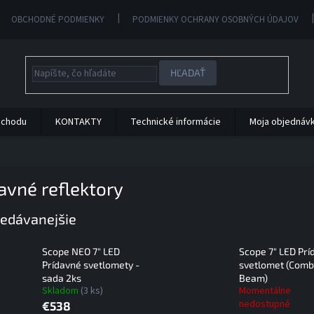
OBCHODNÉ PODMIENKY
PODMIENKY OCHRANY OSOBNÝCH ÚDAJOV
HĽADAŤ
bchodu
KONTAKTY
Technické informácie
Moja objednáv
avné reflektory
edávanejšie
Scope NEO 7" LED
Scope 7" LED Prí
Prídavné svetlomety -
svetlomet (Com
sada 2ks
Beam)
Skladom
(3 ks)
Momentálne
nedostupné
€538