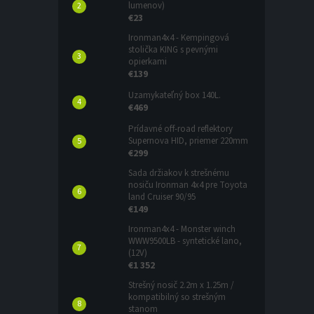
lumenov)
€23
Ironman4x4 - Kempingová
stolička KING s pevnými
opierkami
€139
Uzamykateľný box 140L.
€469
Prídavné off-road reflektory
Supernova HID, priemer 220mm
€299
Sada držiakov k strešnému
nosiču Ironman 4x4 pre Toyota
land Cruiser 90/95
€149
Ironman4x4 - Monster winch
WWW9500LB - syntetické lano,
(12V)
€1 352
Strešný nosič 2.2m x 1.25m /
kompatibilný so strešným
stanom