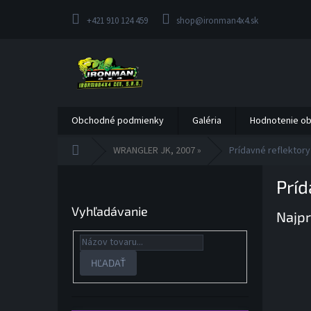
Prejsť
na
+421 910 124 459
shop@ironman4x4.sk
obsah
Obchodné podmienky
Galéria
Hodnotenie o
Domov
WRANGLER JK, 2007 »
Prídavné reflektory
B
Príd
o
č
Vyhľadávanie
Najpr
n
ý
p
a
HĽADAŤ
n
e
l