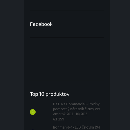
Facebook
Top 10 produktov
De Luxe Commercial - Predný
pevnostný nárazník čierny VW
Amarok 2011- 10/2016
€1 159
Ironman4x4 - LED čelovka (94