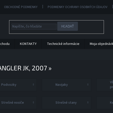
OBCHODNÉ PODMIENKY
PODMIENKY OCHRANY OSOBNÝCH ÚDAJOV
HĽADAŤ
bchodu
KONTAKTY
Technické informácie
Moja objednáv
NGLER JK, 2007 »
V
Podvozky
Navijaky
p
Strešné nosiče
Strešné stany
K