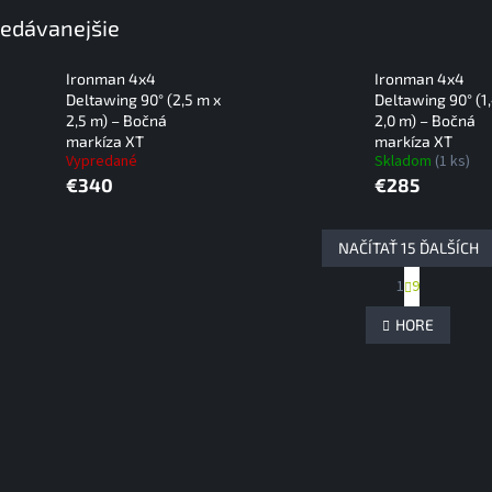
edávanejšie
Ironman 4x4
Ironman 4x4
Deltawing 90° (2,5 m x
Deltawing 90° (1
2,5 m) – Bočná
2,0 m) – Bočná
markíza XT
markíza XT
Vypredané
Skladom
(1 ks)
€340
€285
NAČÍTAŤ 15 ĎALŠÍCH
S
1
9
O
t
r
v
HORE
á
l
n
á
k
d
o
a
v
c
a
i
n
e
i
e
p