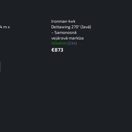
Ironman 4x4
,4 m x
Deltawing 270° (ľavá)
– Samonosná
vejárová markíza
Skladom
(2 ks)
€873