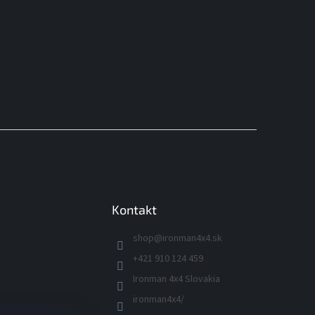
Kontakt
shop
@
ironman4x4.sk
+421 910 124 459
Ironman 4x4 Slovakia
ironman4x4/