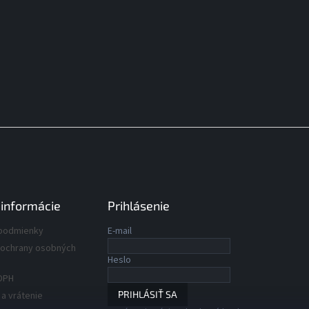
 informácie
Prihlásenie
podmienky
E-mail
ochrany osobných
Heslo
DPH
PRIHLÁSIŤ SA
a vrátenie