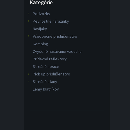
Kategórie
kategórie
t
o
Podvozky
v
Pevnostné nárazníky
Navijaky
Všeobecné príslušenstvo
Kemping
Zvýšené nasávanie vzduchu
Prídavné reflektory
Strešné nosiče
Pick Up príslušenstvo
Strešné stany
Lemy blatníkov