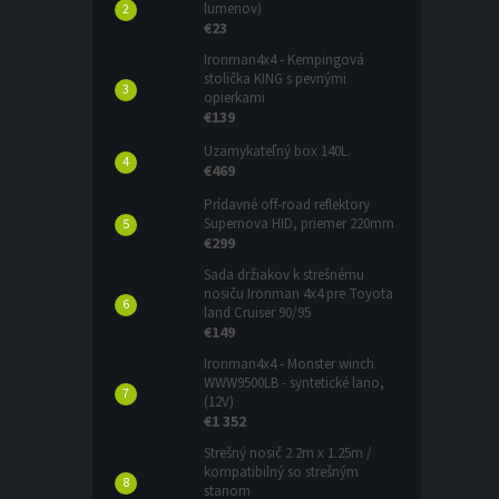
lumenov)
€23
Ironman4x4 - Kempingová
stolička KING s pevnými
opierkami
€139
Uzamykateľný box 140L.
€469
Prídavné off-road reflektory
Supernova HID, priemer 220mm
€299
Sada držiakov k strešnému
nosiču Ironman 4x4 pre Toyota
land Cruiser 90/95
€149
Ironman4x4 - Monster winch
WWW9500LB - syntetické lano,
(12V)
€1 352
Strešný nosič 2.2m x 1.25m /
kompatibilný so strešným
stanom