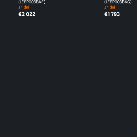
(JEEP003BKF)
(JEEP003BKG)
14 dní
14 dní
€2 022
€1 793
O
v
l
á
d
a
c
i
e
p
r
v
k
y
v
ý
p
i
s