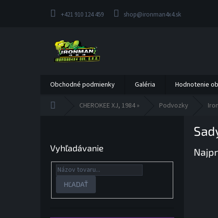
Prejsť
na
+421 910 124 459
shop@ironman4x4.sk
obsah
Obchodné podmienky
Galéria
Hodnotenie o
Domov
CHEROKEE XJ, 1984 »
Podvozky
Iro
B
Sad
o
č
Vyhľadávanie
Najpr
n
ý
p
a
HĽADAŤ
n
e
l