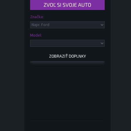
V
ý
Model:
p
i
s
p
r
o
d
u
k
t
o
v
Preskočiť