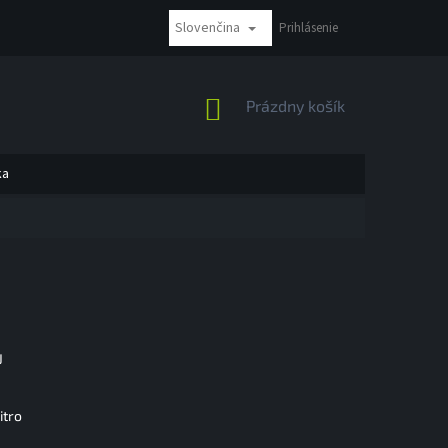
Slovenčina
NÁKUP BEZ DPH
REKLAMÁCIE A VRÁTENIE
Prihlásenie
MOŽNOSTI PLATBY
NÁKUPNÝ
Prázdny košík
KOŠÍK
ka
J
itro