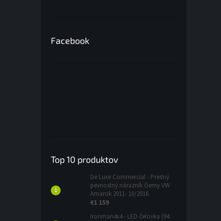
Facebook
Top 10 produktov
De Luxe Commercial - Predný
pevnostný nárazník čierny VW
Amarok 2011- 10/2016
€1 159
Ironman4x4 - LED čelovka (94