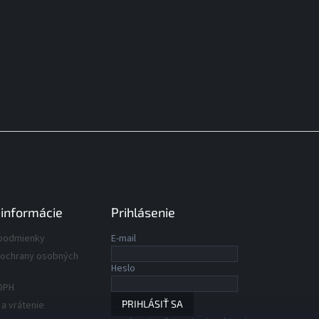
 informácie
Prihlásenie
podmienky
E-mail
ochrany osobných
Heslo
DPH
PRIHLÁSIŤ SA
a vrátenie