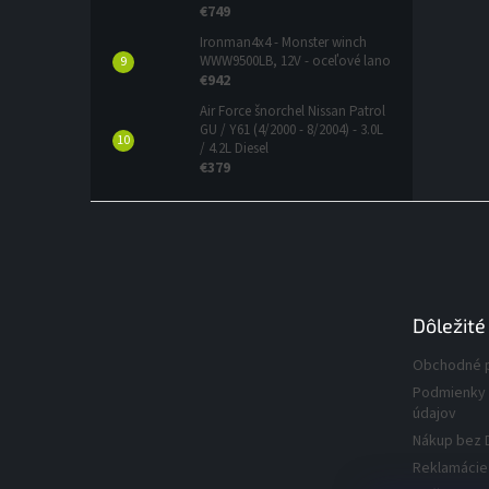
€749
Ironman4x4 - Monster winch
WWW9500LB, 12V - oceľové lano
€942
Air Force šnorchel Nissan Patrol
GU / Y61 (4/2000 - 8/2004) - 3.0L
/ 4.2L Diesel
€379
Z
á
p
ä
t
Dôležité
i
e
Obchodné 
Podmienky 
údajov
Nákup bez 
Reklamácie 