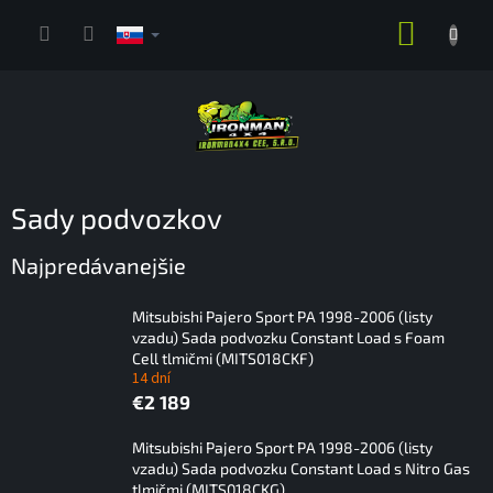
Prejsť
NÁKUP
na
obsah
KOŠÍK
Sady podvozkov
Najpredávanejšie
Mitsubishi Pajero Sport PA 1998-2006 (listy
vzadu) Sada podvozku Constant Load s Foam
Cell tlmičmi (MITS018CKF)
14 dní
€2 189
Mitsubishi Pajero Sport PA 1998-2006 (listy
vzadu) Sada podvozku Constant Load s Nitro Gas
tlmičmi (MITS018CKG)