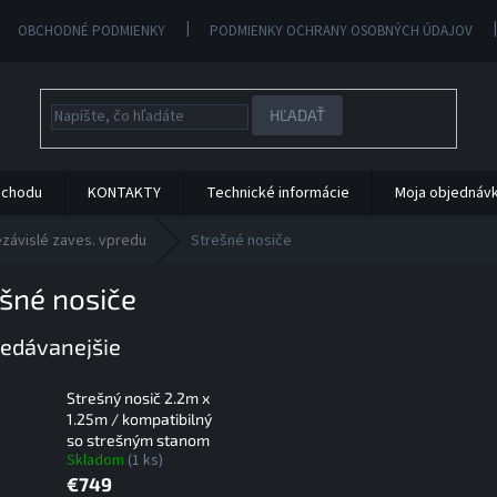
OBCHODNÉ PODMIENKY
PODMIENKY OCHRANY OSOBNÝCH ÚDAJOV
HĽADAŤ
bchodu
KONTAKTY
Technické informácie
Moja objednáv
závislé zaves. vpredu
Strešné nosiče
šné nosiče
edávanejšie
Strešný nosič 2.2m x
1.25m / kompatibilný
so strešným stanom
Skladom
(1 ks)
€749