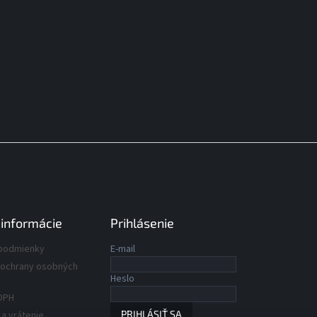
 informácie
Prihlásenie
podmienky
E-mail
ochrany osobných
Heslo
DPH
PRIHLÁSIŤ SA
a vrátenie