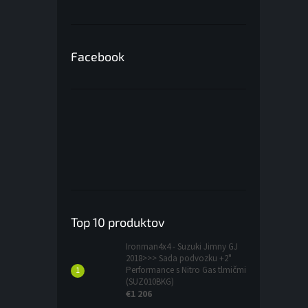
Facebook
Top 10 produktov
Ironman4x4 - Suzuki Jimny GJ
2018>>> Sada podvozku +2"
Performance s Nitro Gas tlmičmi
(SUZ010BKG)
€1 206