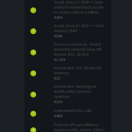
Suzuki Jimny GJ 2018>>> Sada
predných excentrických puzdier
na zmenu záklonu (1146RK)
€264
Suzuki Jimny GJ 2018>>> Tlmič
riadenia (3542)
€186
De Luxe Commercial - Predný
pevnostný nárazník čierny VW
Amarok 2011- 10/2016
€1 159
Ironman4x4 - LED čelovka (94
lumenov)
€23
Ironman4x4 - Kempingová
stolička KING s pevnými
opierkami
€139
Uzamykateľný box 140L.
€469
Prídavné off-road reflektory
Supernova HID, priemer 220mm