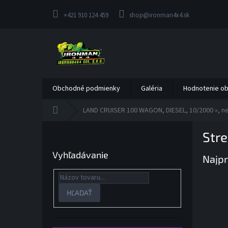
Prejsť
na
+421 910 124 459
shop@ironman4x4.sk
obsah
Obchodné podmienky
Galéria
Hodnotenie o
Domov
LAND CRUISER 100 WAGON, DIESEL, 10/2000 », ne
B
Stre
o
č
Vyhľadávanie
Najpr
n
ý
p
a
HĽADAŤ
n
e
l