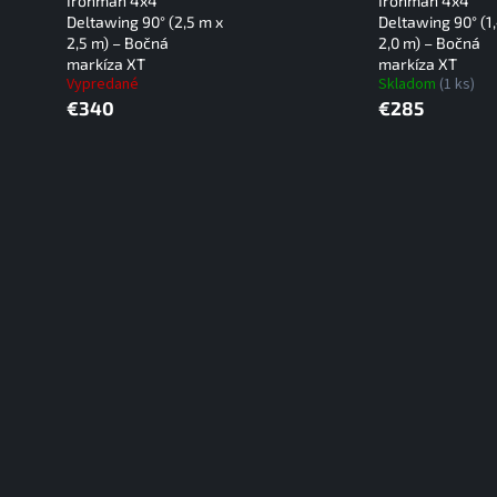
Ironman 4x4
Ironman 4x4
Deltawing 90° (2,5 m x
Deltawing 90° (1
2,5 m) – Bočná
2,0 m) – Bočná
markíza XT
markíza XT
Vypredané
Skladom
(1 ks)
€340
€285
O
v
l
á
d
a
c
i
e
p
r
v
k
y
v
ý