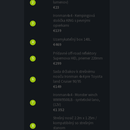
lumenov)
€23
Ironman4x4 - Kempingová
stolička KING s pevnými
opierkami
€139
Uzamykateľný box 140L.
€469
Prídavné off-road reflektory
Supernova HID, priemer 220mm
€299
Sada držiakov k strešnému
nosiču Ironman 4x4 pre Toyota
land Cruiser 90/95
€149
Ironman4x4 - Monster winch
WWW9500LB - syntetické lano,
(12V)
€1 352
Strešný nosič 2.2m x 1.25m /
kompatibilný so strešným
stanom