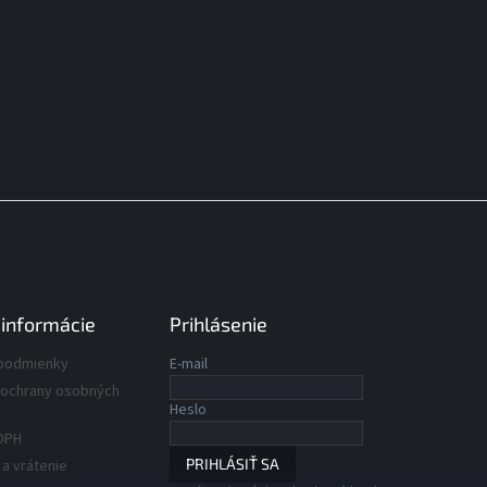
 informácie
Prihlásenie
podmienky
E-mail
ochrany osobných
Heslo
DPH
PRIHLÁSIŤ SA
a vrátenie