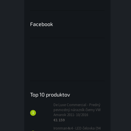
Facebook
Top 10 produktov
De Luxe Commercial - Predný
pevnostný nárazník čierny VW
Amarok 2011- 10/2016
€1 159
Ironman4x4 - LED čelovka (94