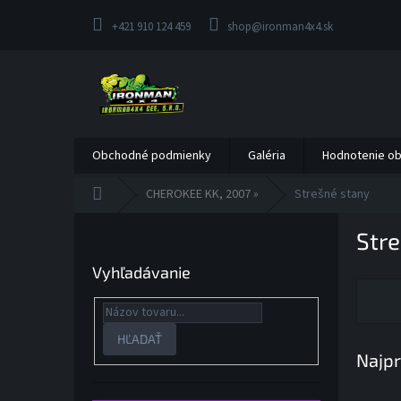
Prejsť
na
+421 910 124 459
shop@ironman4x4.sk
obsah
Obchodné podmienky
Galéria
Hodnotenie o
Domov
CHEROKEE KK, 2007 »
Strešné stany
B
Str
o
č
Vyhľadávanie
n
ý
p
a
HĽADAŤ
Najpr
n
e
l