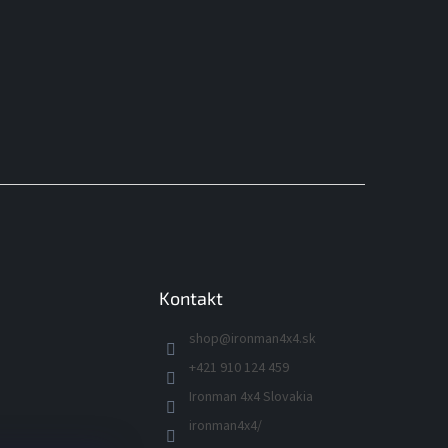
Kontakt
shop
@
ironman4x4.sk
+421 910 124 459
Ironman 4x4 Slovakia
ironman4x4/