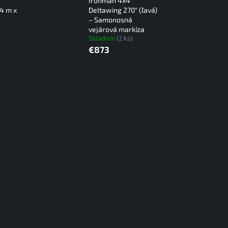
Ironman 4x4
,4 m x
Deltawing 270° (ľavá)
– Samonosná
vejárová markíza
Skladom
(2 ks)
€873