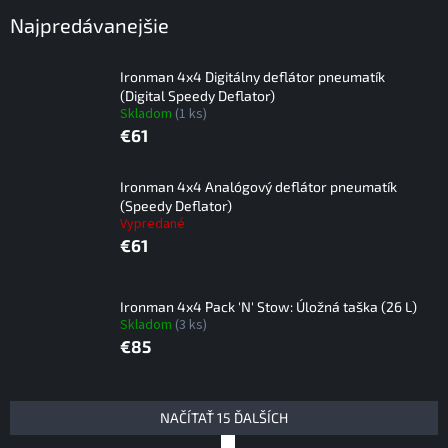
Najpredávanejšie
Ironman 4x4 Digitálny deflátor pneumatík
(Digital Speedy Deflator)
Skladom
(1 ks)
€61
Ironman 4x4 Analógový deflátor pneumatík
(Speedy Deflator)
Vypredané
€61
Ironman 4x4 Pack 'N' Stow: Úložná taška (26 L)
Skladom
(3 ks)
€85
V
NAČÍTAŤ 15 ĎALŠÍCH
ý
S