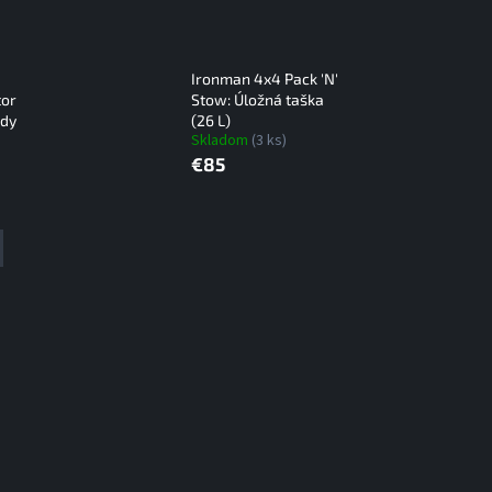
Ironman 4x4 Pack 'N'
tor
Stow: Úložná taška
edy
(26 L)
Skladom
(3 ks)
€85