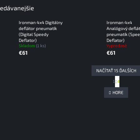
edávanejšie
Ironman 4x4 Digitálny
Ironman 4x4
deflátor pneumatík
Analógový deflá
(Digital Speedy
pneumatík (Spe
Deflator)
Deflator)
Skladom
(1 ks)
Vypredané
€61
€61
NAČÍTAŤ 15 ĎALŠÍCH
S
1
4
O
t
r
v
HORE
á
l
n
á
k
d
o
a
v
c
a
i
n
e
i
e
p