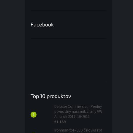
Facebook
Top 10 produktov
De Luxe Commercial - Predný
pevnostný nárazník čierny VW
Amarok 2011- 10/2016
€1 159
Ironman4x4 - LED čelovka (94