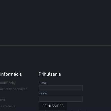
 informácie
Prihlásenie
podmienky
E-mail
ochrany osobných
Heslo
DPH
PRIHLÁSIŤ SA
a vrátenie