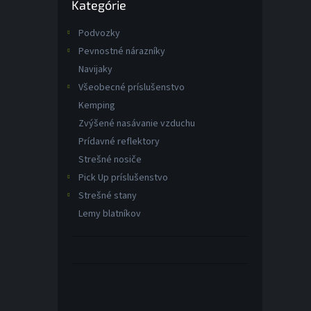
Kategórie
kategórie
t
o
Podvozky
v
Pevnostné nárazníky
Navijaky
Všeobecné príslušenstvo
Kemping
Zvýšené nasávanie vzduchu
Prídavné reflektory
Strešné nosiče
Pick Up príslušenstvo
Strešné stany
Lemy blatníkov