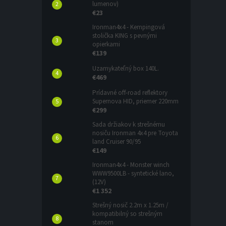
lumenov)
€23
Ironman4x4 - Kempingová
stolička KING s pevnými
opierkami
€139
Uzamykateľný box 140L.
€469
Prídavné off-road reflektory
Supernova HID, priemer 220mm
€299
Sada držiakov k strešnému
nosiču Ironman 4x4 pre Toyota
land Cruiser 90/95
€149
Ironman4x4 - Monster winch
WWW9500LB - syntetické lano,
(12V)
€1 352
Strešný nosič 2.2m x 1.25m /
kompatibilný so strešným
stanom