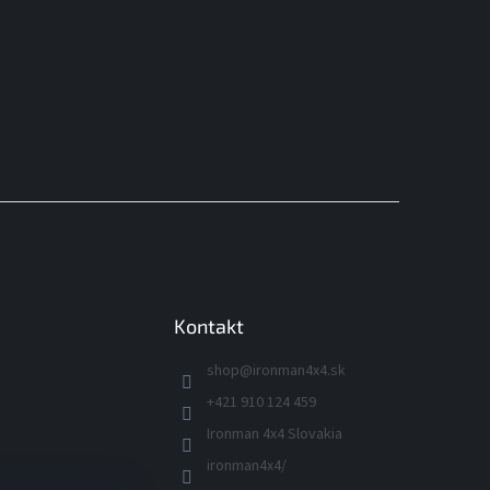
Kontakt
shop
@
ironman4x4.sk
+421 910 124 459
Ironman 4x4 Slovakia
ironman4x4/