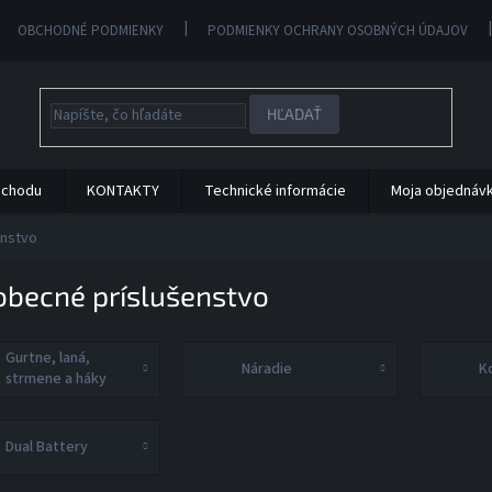
OBCHODNÉ PODMIENKY
PODMIENKY OCHRANY OSOBNÝCH ÚDAJOV
HĽADAŤ
bchodu
KONTAKTY
Technické informácie
Moja objednáv
enstvo
obecné príslušenstvo
Gurtne, laná,
Náradie
K
strmene a háky
Dual Battery