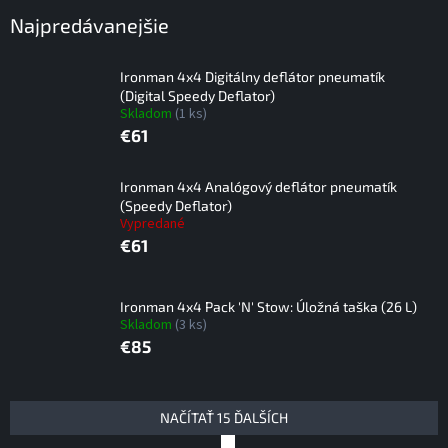
Najpredávanejšie
Ironman 4x4 Digitálny deflátor pneumatík
(Digital Speedy Deflator)
Skladom
(1 ks)
€61
Ironman 4x4 Analógový deflátor pneumatík
(Speedy Deflator)
Vypredané
€61
Ironman 4x4 Pack 'N' Stow: Úložná taška (26 L)
Skladom
(3 ks)
€85
V
NAČÍTAŤ 15 ĎALŠÍCH
ý
S