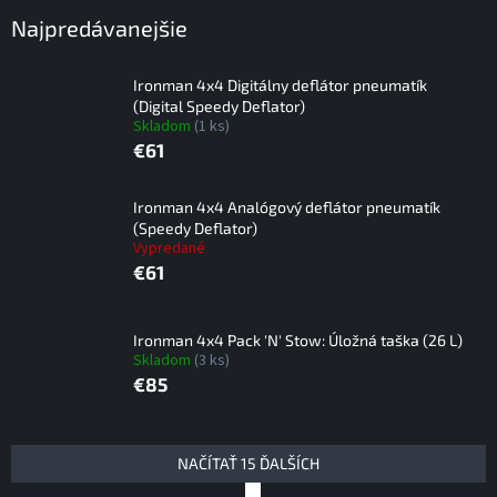
Najpredávanejšie
Ironman 4x4 Digitálny deflátor pneumatík
(Digital Speedy Deflator)
Skladom
(1 ks)
€61
Ironman 4x4 Analógový deflátor pneumatík
(Speedy Deflator)
Vypredané
€61
Ironman 4x4 Pack 'N' Stow: Úložná taška (26 L)
Skladom
(3 ks)
€85
V
NAČÍTAŤ 15 ĎALŠÍCH
ý
S