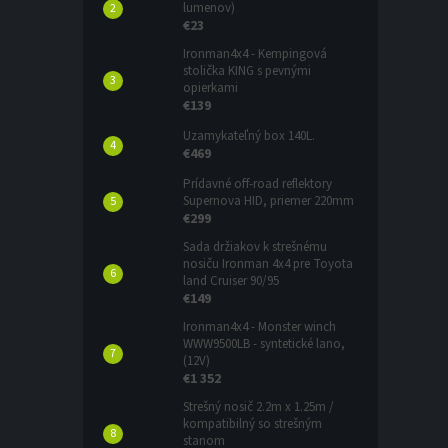
lumenov)
€23
Ironman4x4 - Kempingová
stolička KING s pevnými
opierkami
€139
Uzamykateľný box 140L.
€469
Prídavné off-road reflektory
Supernova HID, priemer 220mm
€299
Sada držiakov k strešnému
nosiču Ironman 4x4 pre Toyota
land Cruiser 90/95
€149
Ironman4x4 - Monster winch
WWW9500LB - syntetické lano,
(12V)
€1 352
Strešný nosič 2.2m x 1.25m /
kompatibilný so strešným
stanom