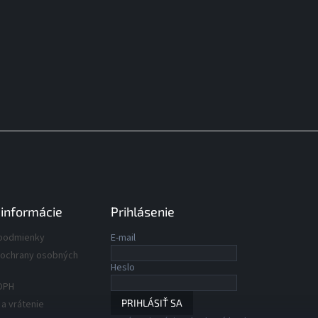
 informácie
Prihlásenie
podmienky
E-mail
ochrany osobných
Heslo
DPH
PRIHLÁSIŤ SA
a vrátenie