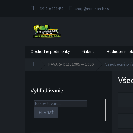
Prejsť
na
+421 910 124 459
shop@ironman4x4.sk
obsah
Obchodné podmienky
Galéria
Hodnotenie o
Domov
NAVARA D21, 1985 — 1996
Všeobecné prí
B
Vše
o
č
Vyhľadávanie
n
ý
p
a
HĽADAŤ
n
e
l