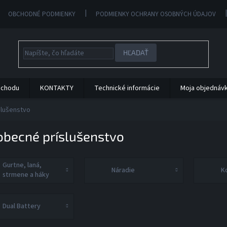
OBCHODNÉ PODMIENKY
PODMIENKY OCHRANY OSOBNÝCH ÚDAJOV
HĽADAŤ
bchodu
KONTAKTY
Technické informácie
Moja objednáv
slušenstvo
obecné príslušenstvo
Gurtne, laná,
Náradie
K
strmene a háky
Dual Battery