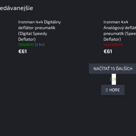
edávanejšie
Ironman 4x4 Digitálny
Ironman 4x4
deflátor pneumatík
Analógový deflá
(Digital Speedy
pneumatík (Spe
Deflator)
Deflator)
Skladom
(1 ks)
Vypredané
€61
€61
NAČÍTAŤ 15 ĎALŠÍCH
S
1
4
O
t
r
v
HORE
á
l
n
á
k
d
o
a
v
c
a
i
n
e
i
e
p