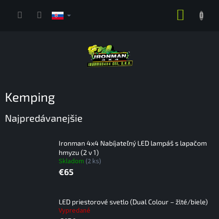
Prejsť
NÁKUP
na
obsah
KOŠÍK
Kemping
Najpredávanejšie
Ironman 4x4 Nabíjateľný LED lampáš s lapačom
hmyzu (2 v 1)
Skladom
(2 ks)
€65
LED priestorové svetlo (Dual Colour – žlté/biele)
Vypredané