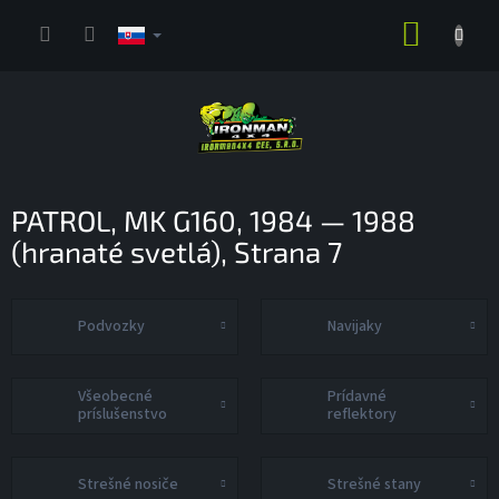
Prejsť
NÁKUP
na
obsah
KOŠÍK
PATROL, MK G160, 1984 — 1988
(hranaté svetlá)
, Strana 7
Podvozky
Navijaky
Všeobecné
Prídavné
príslušenstvo
reflektory
Strešné nosiče
Strešné stany