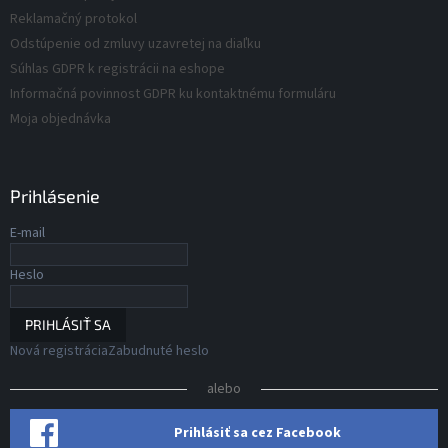
s
Reklamačný protokol
u
Odstúpenie od zmluvy uzavretej na diaľku
Súhlas GDPR k registrácii na eshope
Informačná povinnost GDPR ku kontaktnému formuláru
Moja objednávka
Prihlásenie
E-mail
Heslo
PRIHLÁSIŤ SA
Nová registrácia
Zabudnuté heslo
alebo
Prihlásiť sa cez Facebook