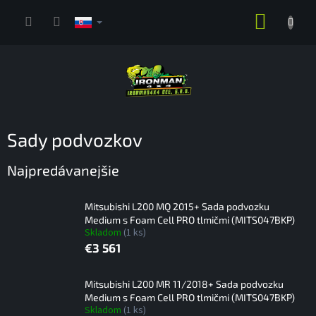
Prejsť
NÁKUP
na
obsah
KOŠÍK
Sady podvozkov
Najpredávanejšie
Mitsubishi L200 MQ 2015+ Sada podvozku
Medium s Foam Cell PRO tlmičmi (MITS047BKP)
Skladom
(1 ks)
€3 561
Mitsubishi L200 MR 11/2018+ Sada podvozku
Medium s Foam Cell PRO tlmičmi (MITS047BKP)
Skladom
(1 ks)