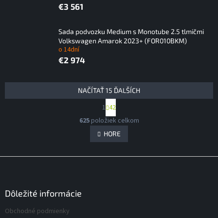
€3 561
Sada podvozku Medium s Monotube 2.5 tlmičmi
Volkswagen Amarok 2023+ (FOR010BKM)
o 14dní
€2 974
V
NAČÍTAŤ 15 ĎALŠÍCH
ý
S
1
42
p
t
O
i
r
625
položiek celkom
v
á
s
l
HORE
n
p
á
k
r
d
o
Z
v
o
a
a
á
c
d
n
i
p
u
i
e
ä
Dôležité informácie
k
e
p
t
t
r
Obchodné podmienky
i
o
v